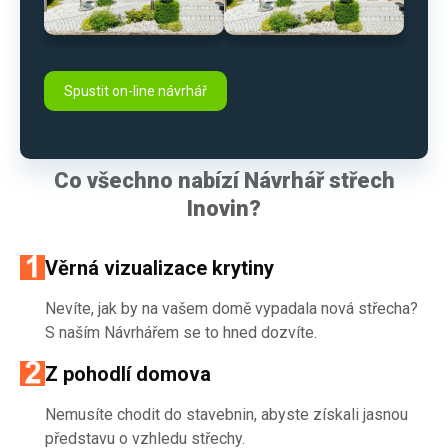
Spustit on-line návrhář
Co všechno nabízí Návrhář střech
Inovin?
Věrná vizualizace krytiny
Nevíte, jak by na vašem domě vypadala nová střecha?
S naším Návrhářem se to hned dozvíte.
Z pohodlí domova
Nemusíte chodit do stavebnin, abyste získali jasnou
představu o vzhledu střechy.