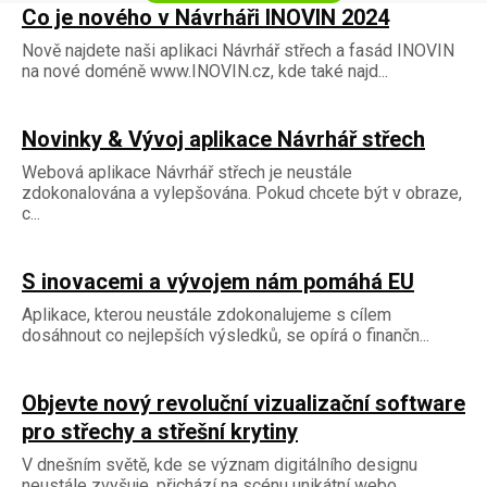
Co je nového v Návrháři INOVIN 2024
Nově najdete naši aplikaci Návrhář střech a fasád INOVIN
na nové doméně www.INOVIN.cz, kde také najd...
Novinky & Vývoj aplikace Návrhář střech
Webová aplikace Návrhář střech je neustále
zdokonalována a vylepšována. Pokud chcete být v obraze,
c...
S inovacemi a vývojem nám pomáhá EU
Aplikace, kterou neustále zdokonalujeme s cílem
dosáhnout co nejlepších výsledků, se opírá o finančn...
Objevte nový revoluční vizualizační software
pro střechy a střešní krytiny
V dnešním světě, kde se význam digitálního designu
neustále zvyšuje, přichází na scénu unikátní webo...