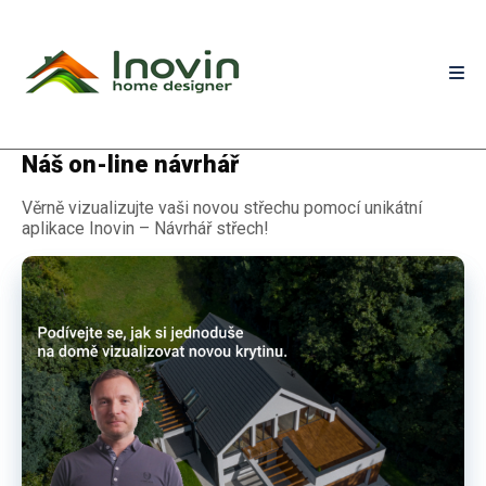
Náš on-line návrhář
Věrně vizualizujte vaši novou střechu pomocí unikátní
aplikace Inovin – Návrhář střech!